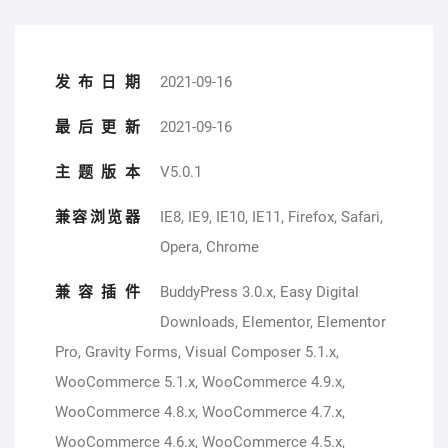
发布日期
2021-09-16
最后更新
2021-09-16
主题版本
V5.0.1
兼容浏览器
IE8, IE9, IE10, IE11, Firefox, Safari,
Opera, Chrome
兼容插件
BuddyPress 3.0.x, Easy Digital
Downloads, Elementor, Elementor
Pro, Gravity Forms, Visual Composer 5.1.x,
WooCommerce 5.1.x, WooCommerce 4.9.x,
WooCommerce 4.8.x, WooCommerce 4.7.x,
WooCommerce 4.6.x, WooCommerce 4.5.x,